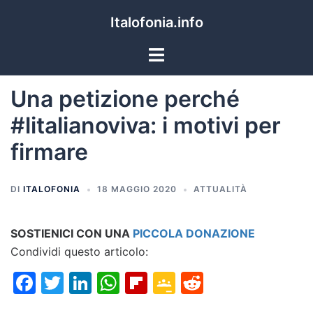
Italofonia.info
Una petizione perché
#litalianoviva: i motivi per
firmare
DI
ITALOFONIA
18 MAGGIO 2020
ATTUALITÀ
SOSTIENICI CON UNA
PICCOLA DONAZIONE
Condividi questo articolo:
Facebook
Twitter
LinkedIn
WhatsApp
Flipboard
Google
Reddit
Classroom