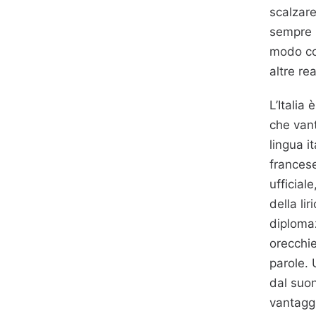
scalzare
sempre p
modo coe
altre re
L’Italia
che vant
lingua i
francese
ufficial
della li
diplomaz
orecchie
parole. 
dal suon
vantagg