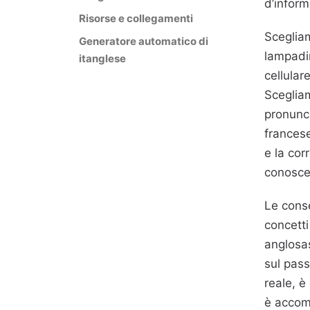
d’inform
Risorse e collegamenti
Sceglia
Generatore automatico di
lampadin
itanglese
cellular
Scegliam
pronunci
francese
e la cor
conosce 
Le conse
concett
anglosas
sul pass
reale, è
è accom