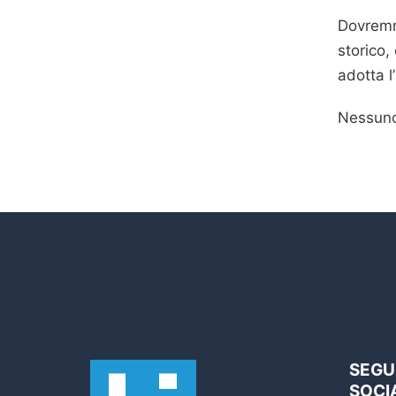
Dovremmo
storico,
adotta l
Nessuno 
SEGUI
SOCI