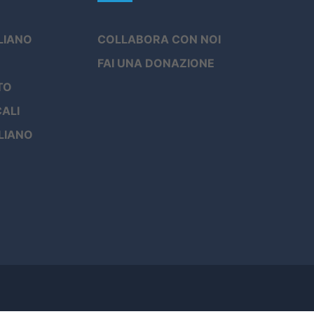
ALIANO
COLLABORA CON NOI
FAI UNA DONAZIONE
TO
ALI
LIANO