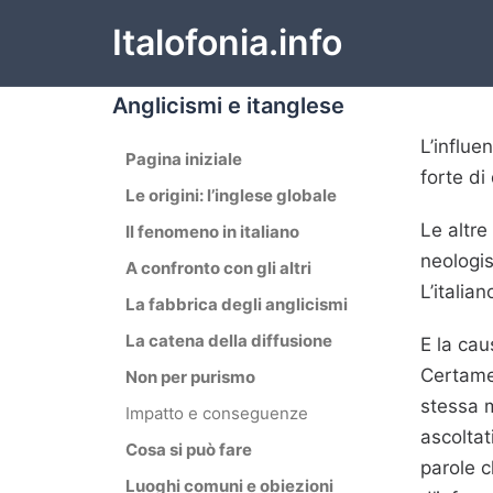
Italofonia.info
Anglicismi e itanglese
L’influe
Pagina iniziale
forte di
Le origini: l’inglese globale
Le altre
Il fenomeno in italiano
neologis
A confronto con gli altri
L’italia
La fabbrica degli anglicismi
La catena della diffusione
E la caus
Certamen
Non per purismo
stessa m
Impatto e conseguenze
ascoltat
Cosa si può fare
parole c
Luoghi comuni e obiezioni