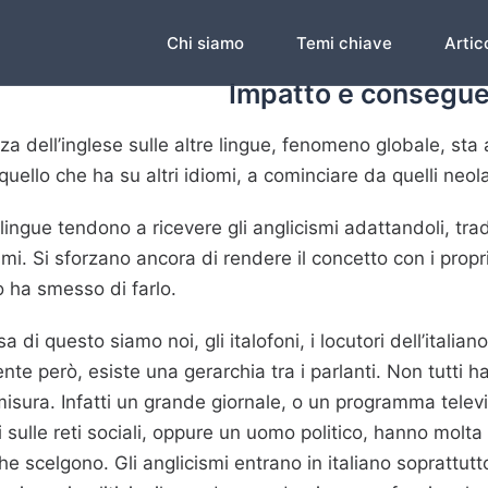
Chi siamo
Temi chiave
Artico
Impatto e consegu
nza dell’inglese sulle altre lingue, fenomeno globale, sta
 quello che ha su altri idiomi, a cominciare da quelli neola
 lingue tendono a ricevere gli anglicismi adattandoli, tra
mi. Si sforzano ancora di rendere il concetto con i propri r
no ha smesso di farlo.
a di questo siamo noi, gli italofoni, i locutori dell’italiano
te però, esiste una gerarchia tra i parlanti. Non tutti ha
isura. Infatti un grande giornale, o un programma telev
i sulle reti sociali, oppure un uomo politico, hanno molta
he scelgono. Gli anglicismi entrano in italiano soprattutto