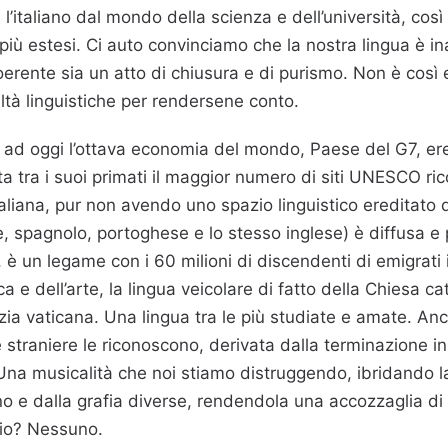
 l’italiano dal mondo della scienza e dell’università, così
iù estesi. Ci auto convinciamo che la nostra lingua è ina
rente sia un atto di chiusura e di purismo. Non è così
altà linguistiche per rendersene conto.
 è ad oggi l’ottava economia del mondo, Paese del G7, e
a tra i suoi primati il maggior numero di siti UNESCO ric
taliana, pur non avendo uno spazio linguistico ereditato
, spagnolo, portoghese e lo stesso inglese) è diffusa e 
e, è un legame con i 60 milioni di discendenti di emigrati it
rica e dell’arte, la lingua veicolare di fatto della Chiesa ca
ia vaticana. Una lingua tra le più studiate e amate. Anc
 straniere le riconoscono, derivata dalla terminazione i
Una musicalità che noi stiamo distruggendo, ibridando la
o e dalla grafia diverse, rendendola una accozzaglia di 
io? Nessuno.