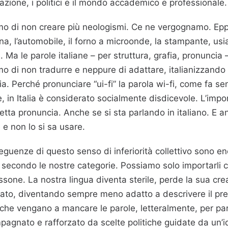
azione, i politici e il mondo accademico e professionale.
mo di non creare più neologismi. Ce ne vergognamo. Epp
a, l’automobile, il forno a microonde, la stampante, usia
e. Ma le parole italiane – per struttura, grafia, pronun
o di non tradurre e neppure di adattare, italianizzando 
a. Perché pronunciare “ui-fi” la parola wi-fi, come fa s
, in Italia è considerato socialmente disdicevole. L’impo
retta pronuncia. Anche se si sta parlando in italiano. E a
e non lo si sa usare.
guenze di questo senso di inferiorità collettivo sono en
i secondo le nostre categorie. Possiamo solo importarli
sone. La nostra lingua diventa sterile, perde la sua creativ
ato, diventando sempre meno adatto a descrivere il present
 che vengano a mancare le parole, letteralmente, per pa
pagnato e rafforzato da scelte politiche guidate da un’