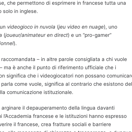
cise, che permettono di esprimere in francese tutta una
o solo in inglese.
 un
videogioco in nuvola
(
jeu video en nuage
), uno
a
(
joueur/animateur en direct
) e un “pro-gamer”
ionnel
).
raccomandata – in altre parole consigliata a chi vuole
 – ma è anche il punto di riferimento ufficiale che i
non significa che i videogiocatori non possano comunicar
 parla come vuole, significa al contrario che esistono del
nella comunicazione istituzionale.
di arginare il depauperamento della lingua davanti
cui l’Accademia francese e le istituzioni hanno espresso
rire il francese, crea fratture sociali e barriere