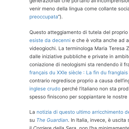
generazionali che portano all’incomprensio
venir meno della lingua come collante social
preoccupata
“).
Questo atteggiamento di tutela del propri
esiste da decenni
e che è volta anche ad arg
videogiochi. La terminologa Maria Teresa Z
dalle iniziative pubbliche e private in amb
coniazione di neologismi sta rendendo il fr
français du XXIe siècle : La fin du franglais
contrario regredisce proprio a causa dell’in
inglese crudo
perché l’italiano non sta prod
spesso finiscono per soppiantare le nostre
La
notizia di questo ultimo arricchimento d
su
The Guardian
. In Italia, invece, è uscit
il
Corriere della Sera
, non l’ha minimamente