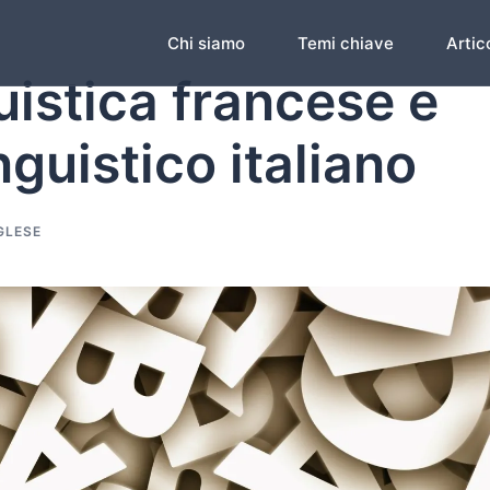
Chi siamo
Temi chiave
Artico
guistica francese e
nguistico italiano
GLESE