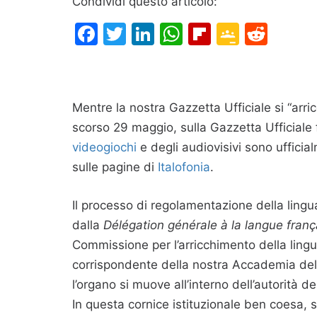
Condividi questo articolo:
Facebook
Twitter
LinkedIn
WhatsApp
Flipboard
Google
Redd
Classr
Mentre la nostra Gazzetta Ufficiale si “arricc
scorso 29 maggio, sulla Gazzetta Ufficiale
videogiochi
e degli audiovisivi sono ufficia
sulle pagine di
Italofonia
.
Il processo di regolamentazione della lingu
dalla
Délégation générale à la langue fran
Commissione per l’arricchimento della ling
corrispondente della nostra Accademia dell
l’organo si muove all’interno dell’autorità d
In questa cornice istituzionale ben coesa, so