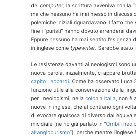
del
computer
, la scrittura avveniva con la
ma che nessuno ha mai messo in discussion
polemiche iniziali riguardavano il fatto che
fine i “puristi” hanno dovuto arrendersi dav
Eppure nessuno ha mai sentito l’esigenza d
in inglese come
typewriter
. Sarebbe stato 
Le resistenze davanti ai neologismi sono u
nuova parola, inizialmente, ci appare brutt
capito Leopardi
. Come ha osservato Luca S
funzione utile alla conservazione della lingu
per i neologismi, nella
colonia Italia
, non è 
nuove in inglese, che al contrario ogni volta 
di evocare qualcosa di diverso dall’equivale
micidiale (ne ho già parlato in “
Orribili neo
all’anglopurismo
”), perché mentre l’inglese è