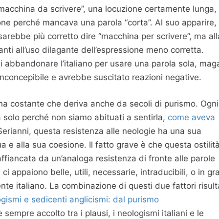
 “macchina da scrivere”, una locuzione certamente lunga,
e perché mancava una parola “corta”. Al suo apparire, 
 sarebbe più corretto dire “macchina per scrivere”, ma all
anti all’uso dilagante dell’espressione meno corretta.
i abbandonare l’italiano per usare una parola sola, maga
inconcepibile e avrebbe suscitato reazioni negative.
na costante che deriva anche da secoli di purismo. Ogni
a solo perché non siamo abituati a sentirla,
come aveva
erianni, questa resistenza alle neologie ha una sua
a e alla sua coesione. Il fatto grave è che questa ostilit
affiancata da un’analoga resistenza di fronte alle parole
ci appaiono belle, utili, necessarie, intraducibili, o in g
nte italiano. La combinazione di questi due fattori risult
logismi e sedicenti anglicismi: dal purismo
 sempre accolto tra i plausi, i neologismi italiani e le