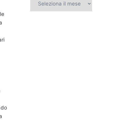
le
a
ri
à
rado
a