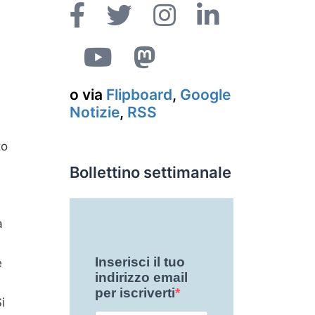
o via
Flipboard
,
Google
Notizie
,
RSS
to
Bollettino settimanale
a
e
i