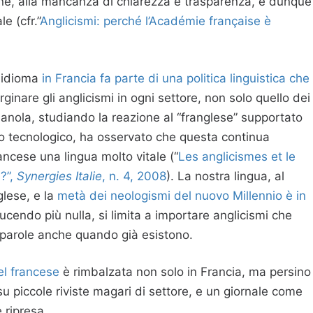
ne, alla mancanza di chiarezza e trasparenza, e dunque
e (cfr.”
Anglicismi: perché l’Académie française è
o idioma
in Francia fa parte di una politica linguistica che
inare gli anglicismi in ogni settore, non solo quello dei
anola, studiando la reazione al “franglese” supportato
ito tecnologico, ha osservato che questa continua
ancese una lingua molto vitale (“
Les anglicismes et le
 ?”,
Synergies Italie
, n. 4,‎ 2008
). La nostra lingua, al
glese, e la
metà dei neologismi del nuovo Millennio è in
ucendo più nulla, si limita a importare anglicismi che
 parole anche quando già esistono.
el francese
è rimbalzata non solo in Francia, ma persino
a su piccole riviste magari di settore, e un giornale come
 ripresa.