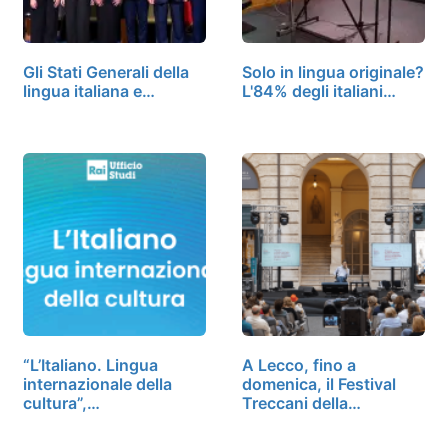
Gli Stati Generali della
Solo in lingua originale?
lingua italiana e…
L'84% degli italiani…
“L’Italiano. Lingua
A Lecco, fino a
internazionale della
domenica, il Festival
cultura”,…
Treccani della…