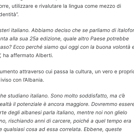
re, utilizzare e rivalutare la lingua come mezzo di
dentità”.
Esteri italiano. Abbiamo deciso che se parliamo di italofon
unta alla sua 25a edizione, quale altro Paese potrebbe
o caso? Ecco perché siamo qui oggi con la buona volontà 
,
ha affermato Alberti.
umento attraverso cui passa la cultura, un vero e propri
viso con l’Albania.
e studiano italiano. Sono molto soddisfatto, ma c’è
 realtà il potenziale è ancora maggiore. Dovremmo esser
te degli albanesi parla italiano, mentre noi non glielo
no, rischiando anni di carcere, poiché a quel tempo era
re qualsiasi cosa ad essa correlata. Ebbene, queste