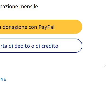
ONE
it
oom