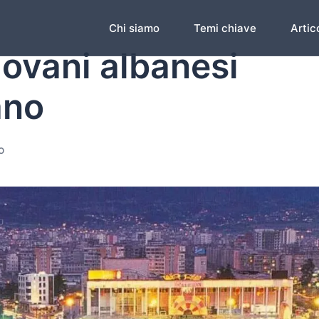
Chi siamo
Temi chiave
Artico
iovani albanesi
ano
O