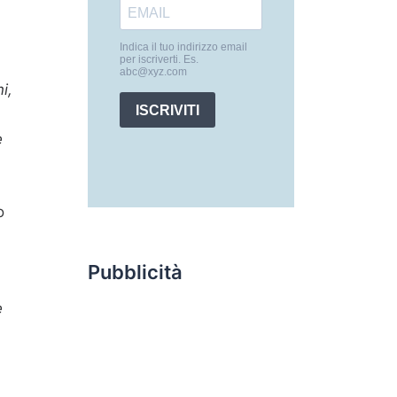
i,
e
o
Pubblicità
e