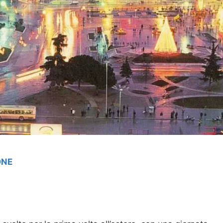
ONE
it
oom