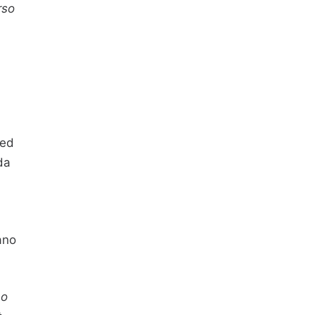
rso
 ed
da
ano
no