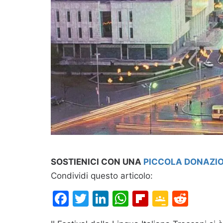
SOSTIENICI CON UNA
PICCOLA DONAZI
Condividi questo articolo:
Facebook
Twitter
LinkedIn
WhatsApp
Flipboard
Google
Redd
Classr