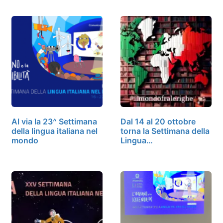
Al via la 23^ Settimana
Dal 14 al 20 ottobre
della lingua italiana nel
torna la Settimana della
mondo
Lingua…