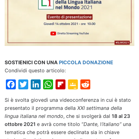
SOSTIENICI CON UNA
PICCOLA DONAZIONE
Condividi questo articolo:
Facebook
Twitter
LinkedIn
WhatsApp
Flipboard
Google
Reddit
Classroom
Si è svolta giovedì una videoconferenza in cui è stato
presentato il programma della
XXI settimana della
lingua italiana nel mondo
, che si svolgerà dal
18 al 23
ottobre 2021
e avrà come titolo “
Dante,
l
‘italiano”
una
tematica che potrà essere declinata sia in chiave