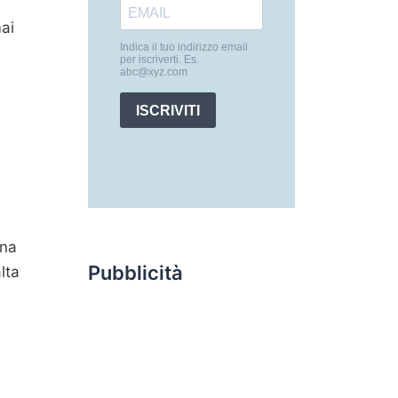
ai
l
una
Pubblicità
lta