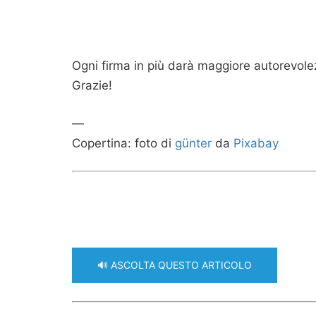
Ogni firma in più darà maggiore autorevolez
Grazie!
—
Copertina: foto di
günter
da
Pixabay
🔊 ASCOLTA QUESTO ARTICOLO