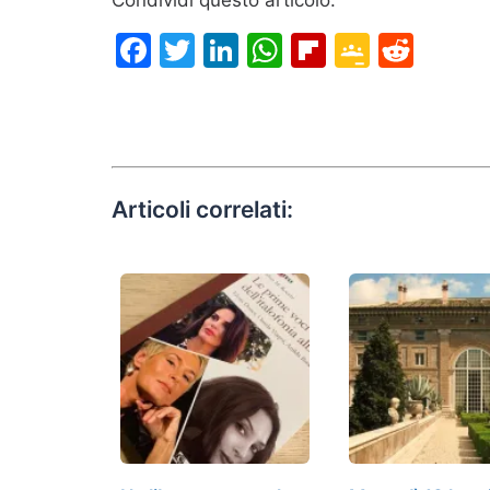
Condividi questo articolo:
Facebook
Twitter
LinkedIn
WhatsApp
Flipboard
Google
Redd
Classr
Articoli correlati: