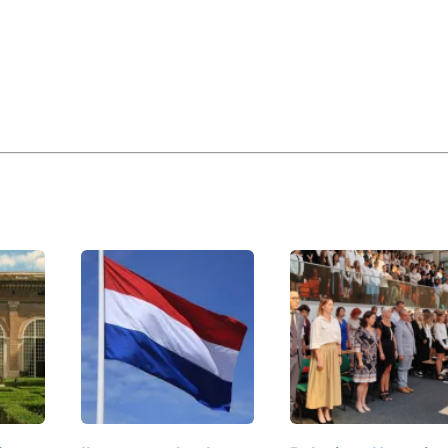
it
oom