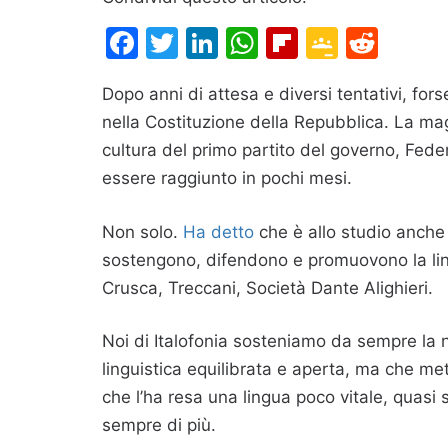
Facebook
Twitter
LinkedIn
WhatsApp
Flipboard
Google
Redd
Classr
Dopo anni di attesa e diversi tentativi, fors
nella Costituzione della Repubblica. La m
cultura del primo partito del governo, Fede
essere raggiunto in pochi mesi.
Non solo.
Ha detto
che è allo studio anche 
sostengono, difendono e promuovono la ling
Crusca, Treccani, Società Dante Alighieri.
Noi di Italofonia sosteniamo da sempre la ne
linguistica equilibrata e aperta, ma che mett
che l’ha resa una lingua poco vitale, quasi s
sempre di più.