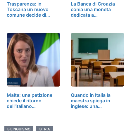
Trasparenza: in
La Banca di Croazia
Toscana un nuovo
conia una moneta
comune decide di…
dedicata a…
Malta: una petizione
Quando in Italia la
chiede il ritorno
maestra spiega in
dell'italiano…
inglese: una…
BILINGUISMO
ISTRIA