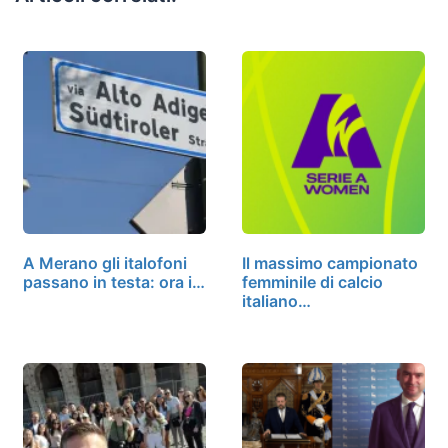
A Merano gli italofoni
Il massimo campionato
passano in testa: ora i…
femminile di calcio
italiano…